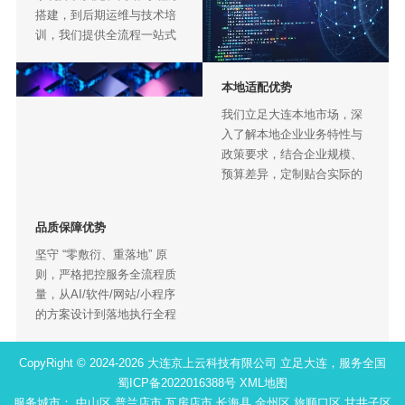
搭建，到后期运维与技术培
训，我们提供全流程一站式
服务。无需企业额外投入人
力对接，全程专人跟进，降
本地适配优势
低企业转型成本与沟通风
险，保障项目高效落地。
我们立足大连本地市场，深
入了解本地企业业务特性与
政策要求，结合企业规模、
预算差异，定制贴合实际的
软件开发、AI应用、网站与
小程序服务方案，避免过度
品质保障优势
开发，兼顾实用性与经济
性，让数字化转型更接地
坚守 “零敷衍、重落地” 原
气、更易落地。
则，严格把控服务全流程质
量，从AI/软件/网站/小程序
的方案设计到落地执行全程
审核校验，确保服务贴合需
求、数据安全、交付透明，
CopyRight © 2024-2026 大连京上云科技有限公司 立足大连，服务全国
打造可靠、可信赖的数字化
蜀ICP备2022016388号
XML地图
服务体验。
服务城市：
中山区
普兰店市
瓦房店市
长海县
金州区
旅顺口区
甘井子区